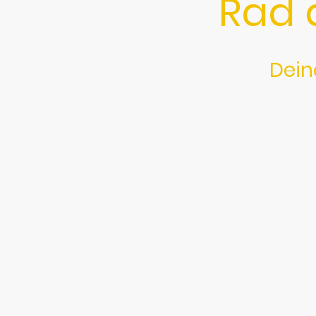
Rad 
Dein
Bei Radmax dreht sich alles 
Mit viel Liebe und S
Od
Dann besuch doch einen me
Du suchst nach einem neuen Ra
gängigen Teile auf dich. Auße