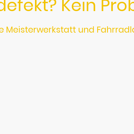
defekt? Kein Pro
e Meisterwerkstatt und Fahrrad
um dein Fahrrad. Platten vor der geplanten Fahrradto
Inspektion?
orgfalt bringe ich deinen Drahtesel in meiner Werksta
er möchtest du mehr über das Thema Fahrrad erfahr
iner Reparaturkurse. Ich zeige dir auf was man bei
d oder brauchst Ersatzteile? Auch da wirst du bei mi
rdem stehen verschiedene Elektroräder, Gravelbikes 
bereit.